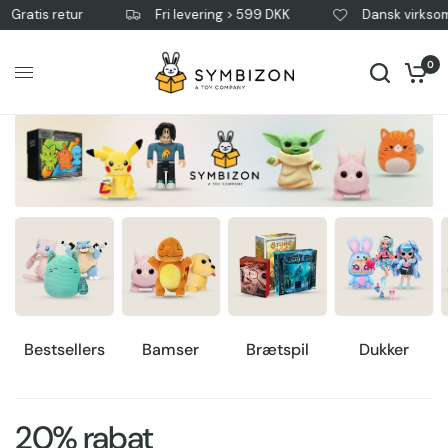
tis retur
Fri levering > 599 DKK
Dansk virksomhed
0
Bestsellers
Bamser
Brætspil
Dukker
20% rabat