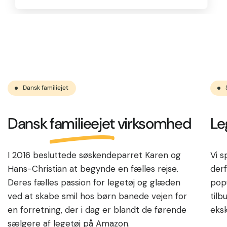
Dansk familiejet
Dansk
familieejet
virksomhed
Le
I 2016 besluttede søskendeparret Karen og
Vi s
Hans-Christian at begynde en fælles rejse.
derf
Deres fælles passion for legetøj og glæden
popu
ved at skabe smil hos børn banede vejen for
til
en forretning, der i dag er blandt de førende
eksk
sælgere af legetøj på Amazon.