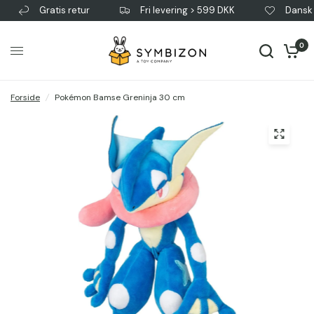
Gratis retur
Fri levering > 599 DKK
Dansk v
0
Forside
/
Pokémon Bamse Greninja 30 cm